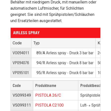
Behälter mit niedrigem Druck, mit manuellem oder
automatischem Luftmischer, für Schlichten
geeignet. Sie sind mit Sprühpistolen/Schläuchen
und Ersatzteilen ausgestattet.
AIRLESS SPRAY
Code
Typ
Kapazit
VO094011
Airless spray - Druck 3 bar bar
24
89/A
VP094076
Airless spray - Druck 8 bar bar
50
94/R
VP095101
Airless spray - Druck 6 bar bar
100
95/R
Code
Produktname
Produktbeschreibu
Sprühpistole für S
VS099349
PISTOLA 26/C
Luft- + Sprühpistole
VS099311
PISTOLA C2100