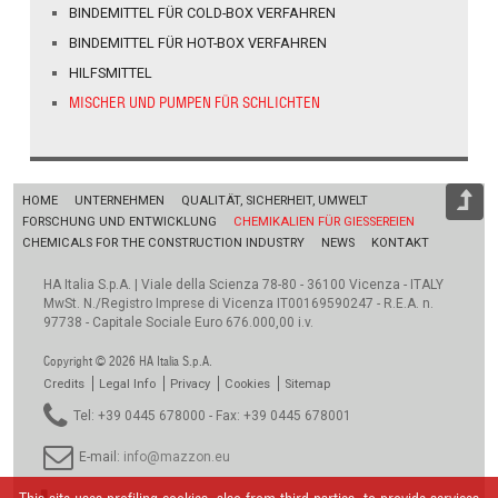
BINDEMITTEL FÜR COLD-BOX VERFAHREN
BINDEMITTEL FÜR HOT-BOX VERFAHREN
HILFSMITTEL
MISCHER UND PUMPEN FÜR SCHLICHTEN
HOME
UNTERNEHMEN
QUALITÄT, SICHERHEIT, UMWELT
FORSCHUNG UND ENTWICKLUNG
CHEMIKALIEN FÜR GIESSEREIEN
CHEMICALS FOR THE CONSTRUCTION INDUSTRY
NEWS
KONTAKT
HA Italia S.p.A. | Viale della Scienza 78-80 - 36100 Vicenza - ITALY
MwSt. N./Registro Imprese di Vicenza IT00169590247 - R.E.A. n.
97738 - Capitale Sociale Euro 676.000,00 i.v.
Copyright © 2026 HA Italia S.p.A.
Credits
Legal Info
Privacy
Cookies
Sitemap
Tel: +39 0445 678000 - Fax: +39 0445 678001
E-mail:
info@mazzon.eu