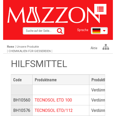
Toggle
navigat
Sprache
Home
|
Unsere Produkte
Aktie
|
|
CHEMIKALIEN FÜR GIESSEREIEN
HILFSMITTEL
Code
Produktname
Produktbeschr
Verdünnungen a
Verdünnung auf
BH10560
TECNOSOL ETD 100
Verdünnung auf
BH10576
TECNOSOL ETD/112