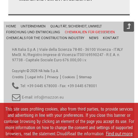
HOME
UNTERNEHMEN
QUALITÄT, SICHERHEIT, UMWELT
FORSCHUNG UND ENTWICKLUNG
CHEMIKALIEN FÜR GIESSEREIEN
CHEMICALS FOR THE CONSTRUCTION INDUSTRY
NEWS
KONTAKT
HA Italia S.p.A. | Viale della Scienza 78-80 - 36100 Vicenza - ITALY
MwSt. N./Registro Imprese di Vicenza IT00169590247 - R.E.A. n.
97738 - Capitale Sociale Euro 676.000,00 i.v.
Copyright © 2026 HA Italia S.p.A.
Credits
Legal Info
Privacy
Cookies
Sitemap
Tel: +39 0445 678000 - Fax: +39 0445 678001
E-mail:
info@mazzon.eu
This site uses profiling cookies, also from third parties, to provide services
MAZZON Chemicals for Foundries Katalog
and advertising in line with your preferences. If you close this banner or
continue browsing by clicking an element of the page you accept its use. For
MAZZON Chemikalien für Giessereien Katalog
more information on how to change the consent and settings of supported
browsers, read the statement.ChiudiRead the information
Find out more
MAZZON Chemicals for Foundries_RUSSIAN Katalog