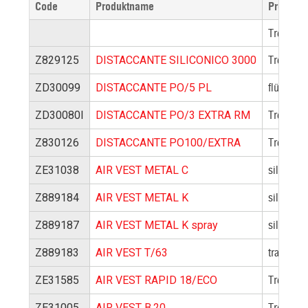
Code
Produktname
Produktb
Trennmit
Trennmit
Z829125
DISTACCANTE SILICONICO 3000
flüssiges
ZD30099
DISTACCANTE PO/5 PL
Trennmit
ZD30080I
DISTACCANTE PO/3 EXTRA RM
Trennmitt
Z830126
DISTACCANTE PO100/EXTRA
silberfar
ZE31038
AIR VEST METAL C
silberfar
Z889184
AIR VEST METAL K
silberfar
Z889187
AIR VEST METAL K spray
transpare
Z889183
AIR VEST T/63
Trennmitt
ZE31585
AIR VEST RAPID 18/ECO
Trennmit
ZE31005
AIR VEST B.20