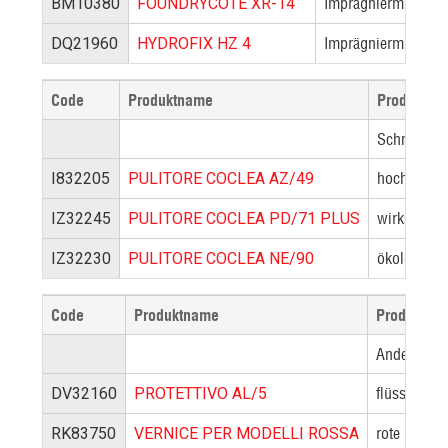
Imprägniermittel au
BM10380
FOUNDRYCOTE XR-14
Imprägniermittel a
DQ21960
HYDROFIX HZ 4
Code
Produktname
Produktbe
Schneckenr
hoch wirks
I832205
PULITORE COCLEA AZ/49
wirksamer 
IZ32245
PULITORE COCLEA PD/71 PLUS
ökologisch
IZ32230
PULITORE COCLEA NE/90
Code
Produktname
Produktbes
Andere Pro
flüssiges s
DV32160
PROTETTIVO AL/5
rote Schlic
RK83750
VERNICE PER MODELLI ROSSA