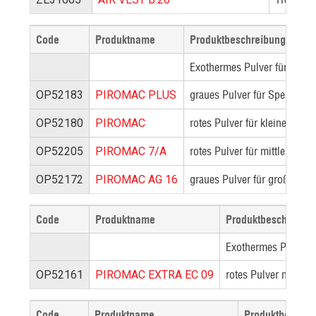
Code
Produktname
Produktbeschreibung
Exothermes Pulver für Speise
graues Pulver für Speiser m
OP52183
PIROMAC PLUS
rotes Pulver für kleine/mitt
OP52180
PIROMAC
rotes Pulver für mittlere/gr
OP52205
PIROMAC 7/A
graues Pulver für große Spei
OP52172
PIROMAC AG 16
Code
Produktname
Produktbeschreibu
Exothermes Pulver f
rotes Pulver mit sch
OP52161
PIROMAC EXTRA EC 09
Code
Produktname
Produktbeschre