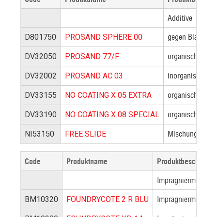
Additive
gegen Blattrippe
D801750
PROSAND SPHERE 00
organisches Pul
DV32050
PROSAND 77/F
inorganisches A
DV32002
PROSAND AC 03
organisches rote
DV33155
NO COATING X 05 EXTRA
organisches rote
DV33190
NO COATING X 08 SPECIAL
Mischung mit Ze
NI53150
FREE SLIDE
Code
Produktname
Produktbeschreibu
Imprägniermittel
Imprägniermittel au
BM10320
FOUNDRYCOTE 2 R BLU