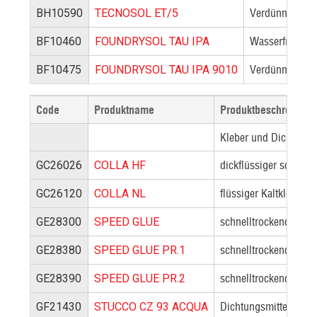
Verdünnung auf
BH10590
TECNOSOL ET/5
Wasserfreies V
BF10460
FOUNDRYSOL TAU IPA
Verdünnung auf
BF10475
FOUNDRYSOL TAU IPA 9010
Code
Produktname
Produktbeschreibung
Kleber und Dichtungsm
dickflüssiger schnellt
GC26026
COLLA HF
flüssiger Kaltkleber 
GC26120
COLLA NL
schnelltrockender Kle
GE28300
SPEED GLUE
schnelltrockender Kl
GE28380
SPEED GLUE PR.1
schnelltrockender Kl
GE28390
SPEED GLUE PR.2
Dichtungsmittel für K
GF21430
STUCCO CZ 93 ACQUA