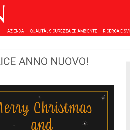
AZIENDA
QUALITÀ , SICUREZZA ED AMBIENTE
RICERCA E SV
LICE ANNO NUOVO!